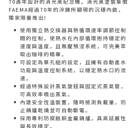
70週年設計的消光黑紀念機。消光黑塗裝象
FAEMA經過70年的淬鍊所顯現的沉穩內斂，
獨家限量推出!
使用獨立熱交換器與熱循環速率調節控制
閥的控制，使熱水在內部循環抱持穩定的
速度與溫度，且無壓預浸系統，可完美萃
取出咖啡的精華。
可設定為單孔組的設定，且擁有自動進水
功能與溫度控制系統，以穩定熱水口的流
速。
經過特殊設計蒸氣旋鈕與固定式蒸氣管，
可高效率噴出蒸氣。
內建安全恆溫裝置，隨時檢測負載量，防
止鍋爐乾燒並可自動斷電。
採用專利防腐蝕銅金屬鍋爐，具高延展性
與長效穩定。