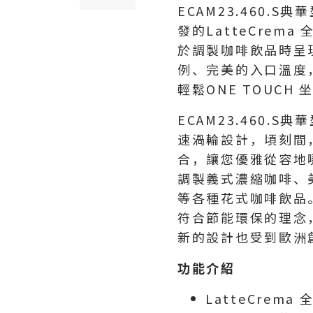
ECAM23.460.
發的LatteCre
於調製咖啡飲品時呈
例、完美的入口溫度
輕鬆ONE TOUCH
ECAM23.460.
速渦輪設計，頃刻間
合，讓您優雅從容地
調製義式濃縮咖啡、
等各種花式咖啡飲品
符合節能環保的理念
新的設計也受到歐洲創新
功能介紹
LatteCrem