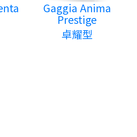
enta
Gaggia Anima
Prestige
卓耀型