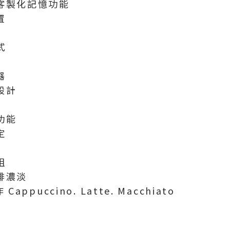
客製化記憶功能
置
式
器
設計
功能
定
組
啡濃淡
 Cappuccino. Latte. Macchiato