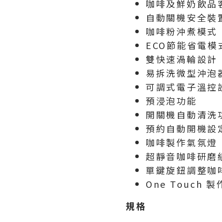
咖啡及鮮奶飲品
自動關機安全裝
咖啡粉沖煮模式
ECO節能省電模
雙快速渦輪設計
易拆洗微型沖泡
可調式電子溫控
預浸泡功能
開關機自動清洗
預約自動開機設
咖啡製作氣氛燈
超靜音咖啡研磨
單鍵旋鈕調整咖
One Touch 製作
規格