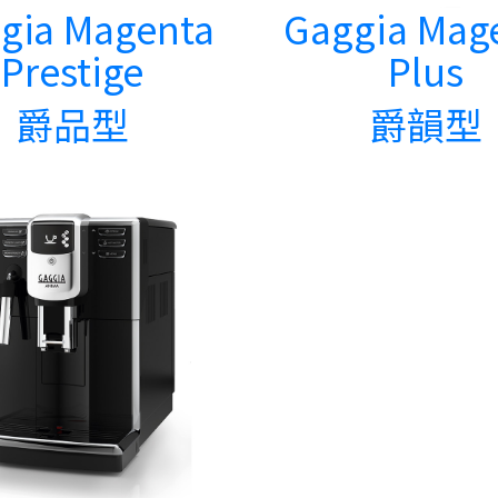
gia Magenta
Gaggia Mag
Prestige
Plus
爵品型
爵韻型