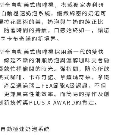
S典華型全自動義式咖啡機，搭載獨家專利研
ma 全自動極速奶泡系統，細緻綿密的奶泡可
現拉花藝術的美，奶泡與牛奶的純正比
，隨著時間的持續，口感始終如一，讓您
 坐享卡布奇諾的新境界。
S典華型全自動義式咖啡機採用新一代的雙快
，綿延不斷的滑順奶泡與濃醇咖啡交會融
啜飲忙裡偷閒的時光。彈指間，隨心所欲
美式咖啡、卡布奇諾、拿鐵瑪奇朵、拿鐵
。產品通過瑞士FEA節能A級認證，不但
，更兼具高性能效率。而簡易的操作及創
技術獎PLUS X AWARD的肯定。
a 全自動極速奶泡系統