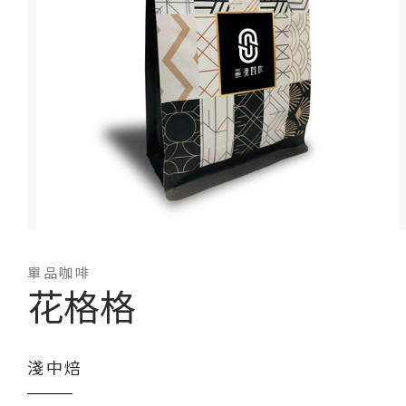
單品咖啡
花格格
淺中焙