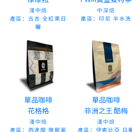
淺中焙
中深焙
產區：古吉 全紅果日
產區：印尼 半水洗
曬
單品咖啡
單品咖啡
花格格
非洲之王 酷梅
淺中焙
淺中焙
產區：西達摩 微厭氧
產區：伊索比亞 日