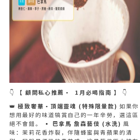
👇
【 顧問私心推薦・ 1月必喝指南 】
👇
👑
極致奢華・頂端靈魂 (特殊限量款)
如果你
想用最好的味道犒賞自己的一年辛勞，選這區
絕不會錯。 ▪️
巴拿馬 詹森藝伎 (水洗)
風
味：茉莉花香炸裂，伴隨蜂蜜與青蘋果的清