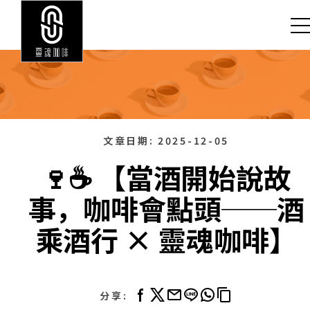
文章日期:
2025-12-05
🍷☕️ 【當酒開始說故
事，咖啡會點頭──酒
乘酒行 × 靈魂咖啡】
分享: