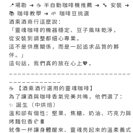
📍場勘 ➜ ☕️ 半自動咖啡機推薦 ➜ 🔧 安裝 ➜
📚 咖啡教學 ➜ 🌱 咖啡豆挑選
酒乘酒商行這麼說：
「靈魂咖啡的機器穩定、豆子風味乾淨，
從安裝到調整都細心專業。
這不是供應關係，而是一起追求品質的夥
伴。」
這句話，我們真的放在心上💖。
____________________________
____________
☕️ 【酒乘酒行選用的靈魂咖啡】
為了讓酒與咖啡香氣完美共鳴，他們選了：
✨ 誕生（中烘焙）
溫和卻有個性：堅果、焦糖、奶油、巧克力與
烤麵包香🥐🍫
就像一杯讓身體醒來、靈魂亮起來的溫柔義式