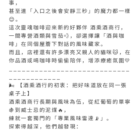
事，
甚至連「入口之後會安靜三秒」的魔力都一樣
😌。
這次靈魂咖啡迎來新的好夥伴 酒乘酒商行，
一間專營酒類與雪茄💨，卻選擇讓「酒與咖
啡」在同個屋簷下對話的風味藏家。
而且，店裡還有許多漂亮又親人的貓咪🐱，在
你品酒或喝咖啡時偷偷陪伴，增添療癒氛圍💛
____________________________
____________
🌬️ 【酒乘酒行的初衷：把好味道放在同一張
桌子上】
酒乘酒商行長期與風味為伍，從紅葡萄的單寧
🍇到威士忌的泥煤🔥，
練就一套獨門的「專業風味雷達📡」。
探索得越深，他們越發現：