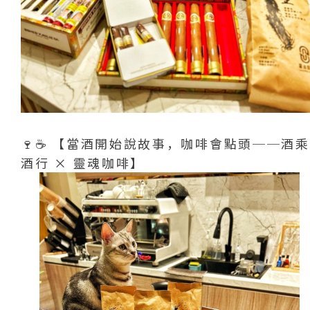
🍷☕️ 【當酒開始說故事，咖啡會點頭──酒乘
酒行 × 靈魂咖啡】