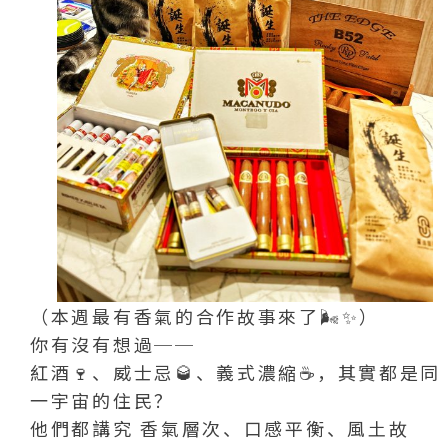
（本週最有香氣的合作故事來了🌬️✨）
你有沒有想過──
紅酒🍷、威士忌🥃、義式濃縮☕️，其實都是同
一宇宙的住民？
他們都講究 香氣層次、口感平衡、風土故