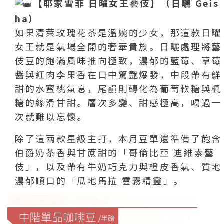
【耶家雪菲 日曜女王藝伎】（日曬 Geis
ha）
如果清萊玫瑰花茶是溫婉的少女，那這款日曜
女王就是氣場全開的奢華貴族。日曬處理將藝
伎豆的飽滿風味推向極致，濃郁的藍莓、草莓
醬與紅肉李果香在口中驚艷爆發，中段帶有鮮
甜的水蜜桃氣息，尾韻則轉化為葡萄軟糖與楓
糖的絲滑甘甜。層次多變、甜感極高，喝過一
次就難以忘懷。
除了這兩款星級主打，本月豆單還準備了飽含
伯爵奶茶香與甘蔗甜的「哥倫比亞 迪維索藝
伎」，以及帶有牛奶巧克力與橙皮香氣、質地
濃郁順口的「瓜地馬拉 雲霧精靈」。