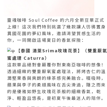
靈魂咖啡 Soul Coffee 的六月全新豆單正式
上線！這次我們特別挑選了幾款讓人彷彿置身
異國花園的夢幻風味，邀請渴望質感生活的
你，一同開啟這場夏日的香氣探險：
【泰國 清萊Srima玫瑰花茶】（雙重厭
蜜處理 Caturra）
這款單品絕對會顛覆你對東南亞咖啡的想像！
透過細緻的雙重厭氧蜜處理法，將烤杏仁的溫
潤堅果香與爽朗的綠茶感完美融合。啜吸時，
蘋果與李子的柔順風味在舌尖滑過，隨之而來
的是優雅如野生玫瑰花茶般的細緻香氣，乾
淨、輕盈且悠長，是初夏午後最迷人的陪伴。