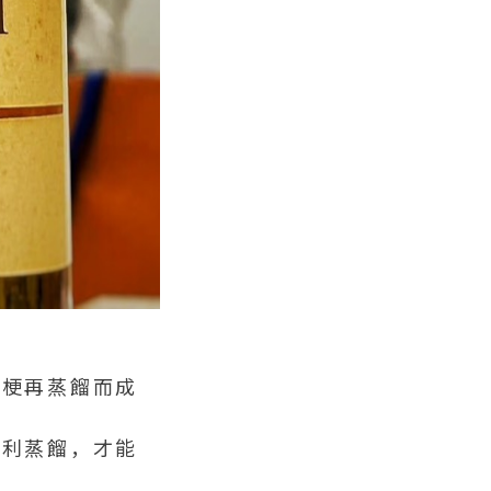
、梗再蒸餾而成
大利蒸餾，才能