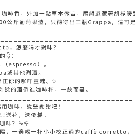
果、咖啡香，外加一點草本微苦，尾韻還藏著胡椒暖
100公斤葡萄果渣，只釀得出三瓶Grappa，這
_______________________________
rretto，怎麼喝才對味？
的👇：
啡（espresso）。
appa或其他烈酒。
，校正你的咖啡靈魂。✨
t杯裡剩餘的酒倒進咖啡杯，一飲而盡。
_______________________________
一起用咖啡，說聲謝謝吧！
只送花，送蛋糕。
咖啡？☕🌹
，一邊喝一杯小小校正過的caffè corretto，