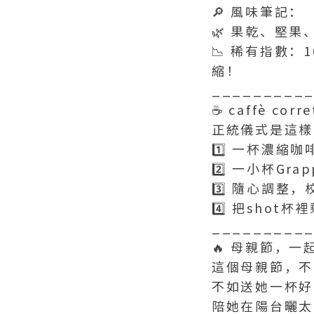
🔎 風味筆記：
🌿 果乾、堅
📉 稀有指數：
縮！
_________
☕ caffè co
正統儀式是這樣
1️⃣ 一杯濃縮咖
2️⃣ 一小杯Gr
3️⃣ 隨心調整
4️⃣ 把sho
_________
🔥 母親節，
這個母親節，不
不如送她一杯好
陪她在陽台曬太陽