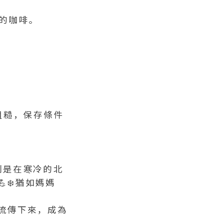
"的咖啡。
粗糙，保存條件
別是在寒冷的北
❄️猶如媽媽
然流傳下來，成為