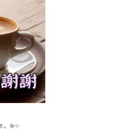
訴你。☕✨