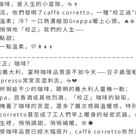
的咖啡，是人生的小冒險。☕🍷
，他們發明了caffè corretto，一種"校正過
柔；冷？一口熱濃縮加Grappa暖上心頭。🔥❄️
悄悄地「校正」我們的人生——
點甜；
溫柔。💛👩‍👧‍👦
_______________________________
校正」咖啡？
代的義大利，當時咖啡品質遠不如今天——豆子處理
presso常常苦澀刺舌。☕💔
杯瑕疵不少的咖啡，聰明的義大利人靈機一動：
rappa、茴香酒或其他烈酒，「校正」咖啡的缺陷。
掩蓋了咖啡的苦澀，還多了層次感與溫暖感，特
è corretto甚至成了工人們早上暖身的秘密武器。
生裡，悄悄調甜、悄悄補暖。🌸☀️
咖啡品質已經大幅提升，caffè corretto依