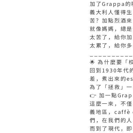
加了Grappa
義大利人懂得生活
苦？加點烈酒來溫
就像媽媽，總是
太苦了，給你加
太累了，給你多一點
_________
🌟 為什麼要「
回到1930年
差，煮出來的es
為了「拯救」一
👉 加一點G
這麼一來，不僅
義地區，caff
們，在我們的人
而到了現代，即使