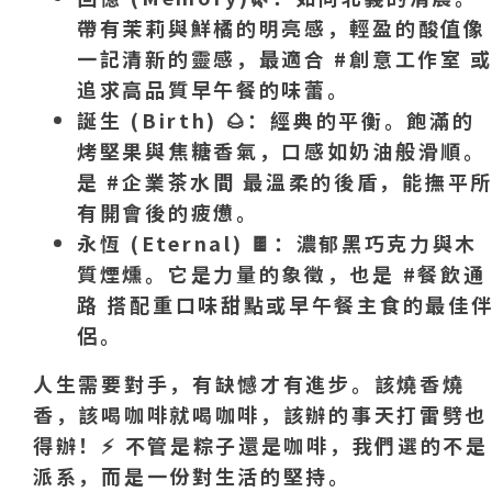
帶有茉莉與鮮橘的明亮感，輕盈的酸值像
一記清新的靈感，最適合 #創意工作室 
追求高品質早午餐的味蕾。
誕生 (Birth)
🌰
：經典的平衡。飽滿的
烤堅果與焦糖香氣，口感如奶油般滑順。
是 #企業茶水間 最溫柔的後盾，能撫平
有開會後的疲憊。
永恆 (Eternal)
🍫
：濃郁黑巧克力與木
質煙燻。它是力量的象徵，也是 #餐飲通
路 搭配重口味甜點或早午餐主食的最佳
侶。
人生需要對手，有缺憾才有進步。該燒香燒
香，該喝咖啡就喝咖啡，該辦的事天打雷劈也
得辦！
⚡️
不管是粽子還是咖啡，我們選的不是
派系，而是一份對生活的堅持。