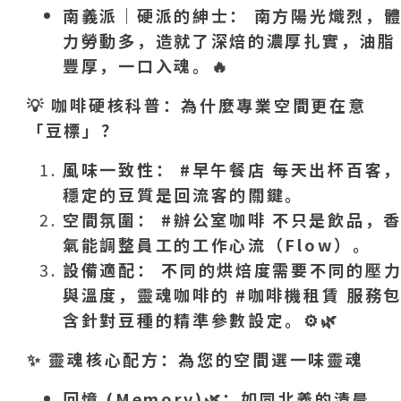
南義派｜硬派的紳士： 南方陽光熾烈，
力勞動多，造就了深焙的濃厚扎實，油脂
豐厚，一口入魂。
🔥
💡
咖啡硬核科普：為什麼專業空間更在意
「豆標」？
風味一致性： #早午餐店 每天出杯百客
穩定的豆質是回流客的關鍵。
空間氛圍： #辦公室咖啡 不只是飲品，
氣能調整員工的工作心流（Flow）。
設備適配： 不同的烘焙度需要不同的壓
與溫度，靈魂咖啡的 #咖啡機租賃 服務
含針對豆種的精準參數設定。
⚙️🌿
✨
靈魂核心配方：為您的空間選一味靈魂
回憶 (Memory)
🌿
：如同北義的清晨。