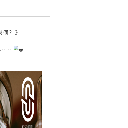
幾個？》
味……