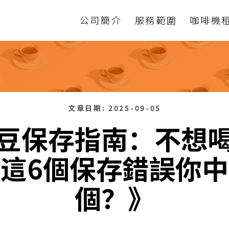
公司簡介
服務範圍
咖啡機
文章日期:
2025-09-05
豆保存指南：不想
這6個保存錯誤你
個？》