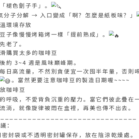
「褪色劊子手」。
香氣分子分解 → 入口變成「啊？怎麼是紙板味？」
高溫環境存放
豆子像慢慢烤箱烤一樣「提前熟成」。
先老了。
手滑購買太多的咖啡豆
後約 3~4 週是風味巔峰期。
每日高流量，不然別貪便宜一次囤半年量，否則
。當然更要注意咖啡豆的製造日期喔~~~~
疊放咖啡豆
的呼吸，不愛背負沉重的壓力。當它們彼此疊在
流淌，就像旋律被悶在盒裡，再美也傳不出去。
_______________________________
議：
閥密封袋或不透明密封罐保存，放在陰涼乾燥處。