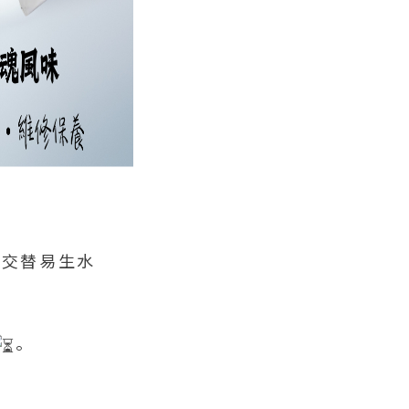
熱交替易生水
。