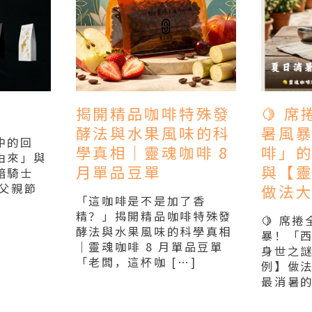
揭開精品咖啡特殊發
🍋 
酵法與水果風味的科
暑風
中的回
學真相｜靈魂咖啡 8
啡」
由來」與
月單品豆單
與【
暗騎士
是 父親節
做法大
「這咖啡是不是加了香
精？」揭開精品咖啡特殊發
🍋 席
酵法與水果風味的科學真相
暴！「
｜靈魂咖啡 8 月單品豆單
身世之
「老闆，這杯咖 […]
例】做法
最消暑的
Read More
Read M