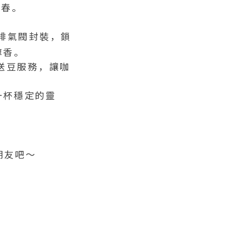
青春。
排氣閥封裝，鎖
醇香。
送豆服務，讓咖
一杯穩定的靈
朋友吧～