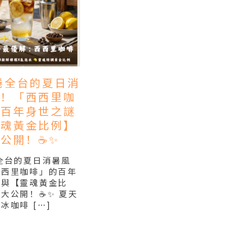
席捲全台的夏日消
暴！「西西里咖
的百年身世之謎
靈魂黃金比例】
公開！☕✨
捲全台的夏日消暑風
西西里咖啡」的百年
謎與【靈魂黃金比
大公開！☕✨ 夏天
冰咖啡 […]
ore