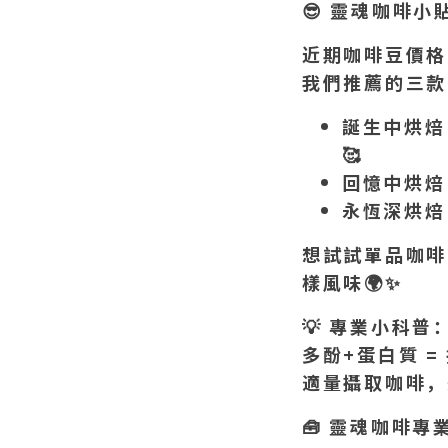
😎
靈魂咖啡小
近期咖啡豆價格
我們推薦的三款
誕生中烘焙
🥰
回憶中烘焙
永恆深烘焙
想試試單品咖啡
樣風味
🌍✨
💡
專業小科普
多酚+
蛋白質 =
適量攝取咖啡，
🧰
靈魂咖啡專