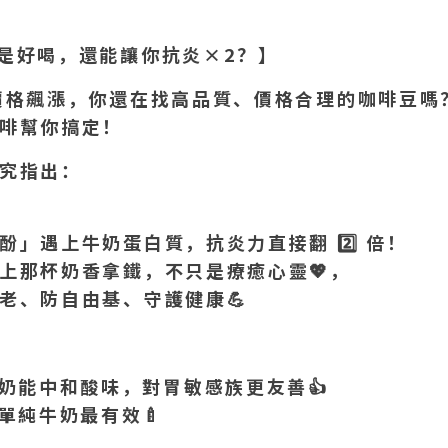
是好喝，還能讓你抗炎×2
？】
價格飆漲，你還在找高品質、價格合理的咖啡豆嗎
啡幫你搞定！
究指出：
酚」遇上牛奶蛋白質，抗炎力直接翻 2️
⃣
倍！
上那杯奶香拿鐵，不只是療癒心靈
💖
，
老、防自由基、守護健康
💪
奶能中和酸味，對胃敏感族更友善
👍
單純牛奶最有效
🍼