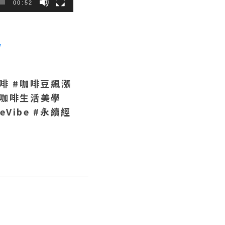
00:52
/
啡 #
咖啡豆飆漲
咖啡生活美學
eVibe #
永續經