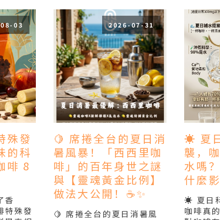
-08-03
2026-07-31
特殊發
🍋 席捲全台的夏日消
☀️ 
味的科
暑風暴！「西西里咖
襲，
啡 8
啡」的百年身世之謎
水嗎
與【靈魂黃金比例】
什麼影
做法大公開！☕✨
了香
☀️ 夏
啡特殊發
咖啡真
🍋 席捲全台的夏日消暑風