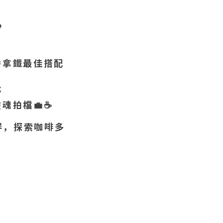

香拿鐵最佳搭配

靈魂拍檔
💼☕️
鮮，探索咖啡多