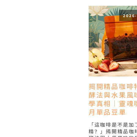
2026
揭開精品咖啡
酵法與水果風
學真相｜靈魂咖
月單品豆單
「這咖啡是不是加
精？」揭開精品咖