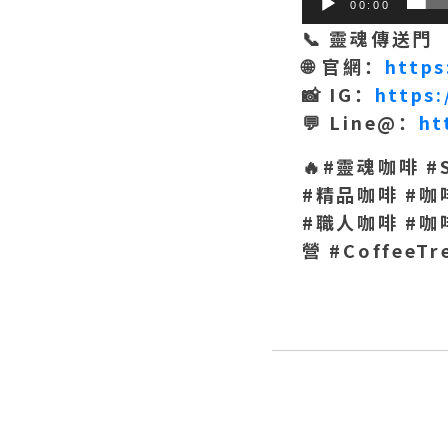
00:00
📞
靈魂傳送門
🌐
官網：
https
📸 IG
：
https
💬 Line@
：
ht
🔥#
靈魂咖啡 #So
#
精品咖啡 #
咖
#
職人咖啡 #
咖啡
營 #CoffeeTr